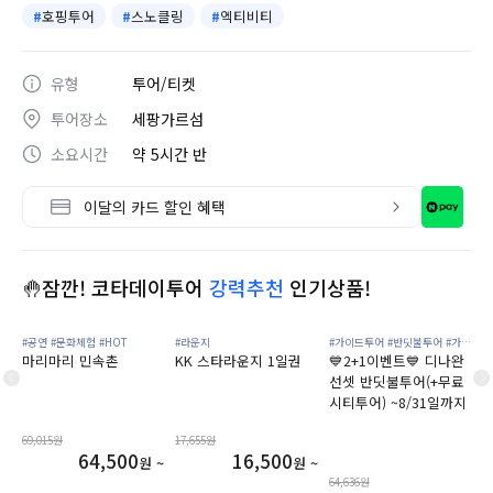
#
호핑투어
#
스노클링
#
엑티비티
유형
투어/티켓
투어장소
세팡가르섬
소요시간
약 5시간 반
이달의 카드 할인 혜택
🤚잠깐! 코타데이투어
강력추천
인기상품!
#공연
#문화체험
#HOT
#라운지
#가이드투어
#반딧불투어
#가족여행추천
마리마리 민속촌
KK 스타라운지 1일권
💙2+1이벤트💙 디나완
선셋 반딧불투어(+무료
시티투어) ~8/31일까지
69,015원
17,655원
64,500
16,500
원 ~
원 ~
64,636원