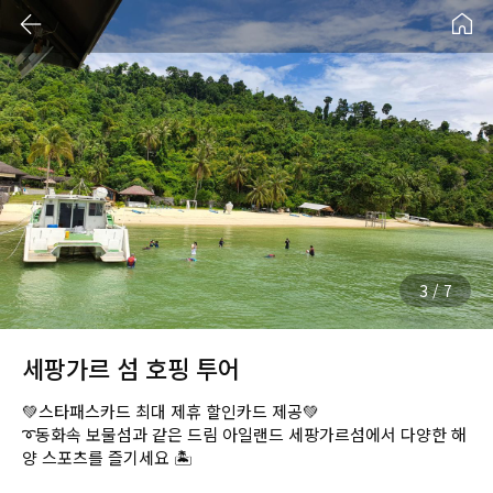
4
/
7
세팡가르 섬 호핑 투어
💚스타패스카드 최대 제휴 할인카드 제공💚
➰동화속 보물섬과 같은 드림 아일랜드 세팡가르섬에서 다양한 해
양 스포츠를 즐기세요 🏝️