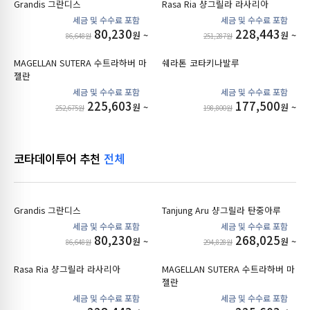
Grandis 그란디스
Rasa Ria 샹그릴라 라사리아
80,230
228,443
원 ~
원 ~
86,648원
251,287원
MAGELLAN SUTERA 수트라하버 마
쉐라톤 코타키나발루
젤란
225,603
177,500
원 ~
원 ~
252,675원
198,800원
코타데이투어 추천
전체
Grandis 그란디스
Tanjung Aru 샹그릴라 탄중아루
80,230
268,025
원 ~
원 ~
86,648원
294,828원
Rasa Ria 샹그릴라 라사리아
MAGELLAN SUTERA 수트라하버 마
젤란