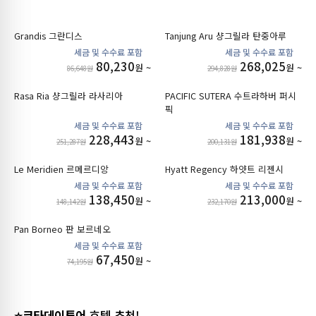
골프
Grandis 그란디스
Tanjung Aru 샹그릴라 탄중아루
80,230
268,025
원 ~
원 ~
86,648원
294,828원
Rasa Ria 샹그릴라 라사리아
PACIFIC SUTERA 수트라하버 퍼시
픽
228,443
181,938
원 ~
원 ~
251,287원
200,131원
Le Meridien 르메르디앙
Hyatt Regency 하얏트 리젠시
138,450
213,000
원 ~
원 ~
148,142원
232,170원
Pan Borneo 판 보르네오
67,450
원 ~
74,195원
⭐코타데이투어
호텔 추천!