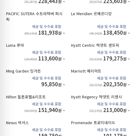
228,443
225,603
원 ~
원 ~
251,287원
252,675원
PACIFIC SUTERA 수트라하버 퍼시
Le Meridien 르메르디앙
픽
181,938
138,450
원 ~
원 ~
200,131원
148,142원
Luma 루마
Hyatt Centric 하얏트 센트릭
113,600
179,275
원 ~
원 ~
124,960원
191,824원
Ming Garden 밍가든
Marriott 메리어트
95,850
202,350
원 ~
원 ~
216,515원
Hilton 힐튼호텔&리조트
Hyatt Regency 하얏트 리젠시
151,940
213,000
원 ~
원 ~
164,095원
232,170원
Nexus 넥서스
Promenade 프로미네이드
159,750
101,175