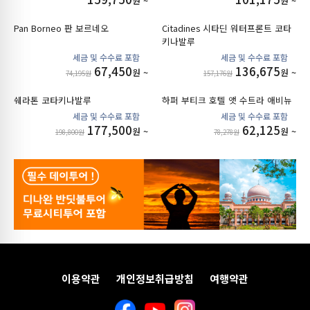
원 ~
원 ~
Pan Borneo 판 보르네오
Citadines 시타딘 워터프론트 코타
키나발루
67,450
136,675
원 ~
원 ~
74,195원
157,176원
쉐라톤 코타키나발루
하퍼 부티크 호텔 앳 수트라 애비뉴
177,500
62,125
원 ~
원 ~
198,800원
78,278원
이용약관
개인정보취급방침
여행약관