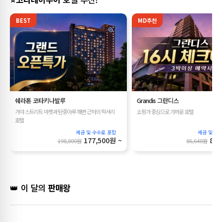
BEST
MD추천
쉐라톤 코타키나발루
Grandis 그란디스
가야 스트리트 마켓과 탄중아루 해변 근처의 럭셔리
쇼핑가 중심으로 가까운 호텔
호텔
177,500원 ~
80,
198,800원
86,648원
👑 이 달의
판매왕