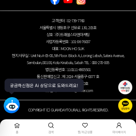
고객센터 : 02-739-7768
서울특별시 영등포구 선유로 130, 205호
상호 : (주)트래블스타앤마케팅
사업자등록번호 : 101-86-76087
대표 : MOON HO SUK
현지사무실 : Unit No.A-05-08, 5th Floor. Block A, Lorong Lebuh, Sutera Avenue,
Sembulan, 88100, Kota Kinabalu, Sabah TEL : 088-278-005
법인등록번호 : 110111-4985581
통신판매업신고 : 제 2024-서울중구-0877 호
관광산업 : 제2024-000030호
궁금하신점은 Ai 상담으로 도와드려요!
제휴문의 :
travelstarrs@naver.com
COPYRIGHT (C) GUAMDAYTOUR.ALL RIGHTS RESERVED.
홈
검색
찜/최근상품
마이페이지