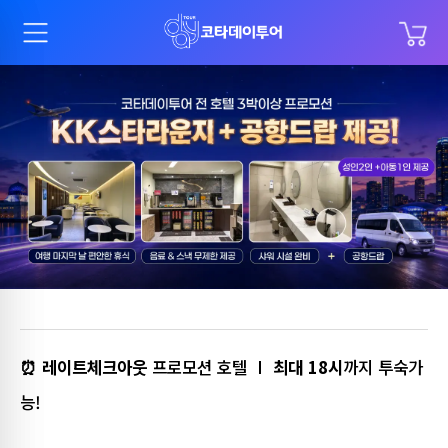
BEST
추천검색어
탄중아루
시타딘
반딧불
씨스파
라운지
시티투어
키나발루산
⏰ 레이트체크아웃
프로모션 호텔 I
최대 18시
까지 투숙가
능!
호핑투어
수트라하버