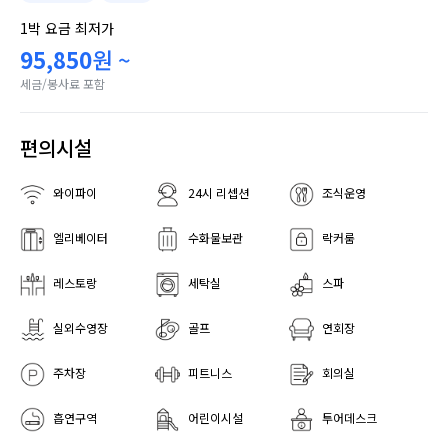
1박 요금 최저가
95,850
원 ~
세금/봉사료 포함
편의시설
와이파이
24시 리셉션
조식운영
엘리베이터
수화물보관
락커룸
레스토랑
세탁실
스파
실외수영장
골프
연회장
주차장
피트니스
회의실
흡연구역
어린이시설
투어데스크