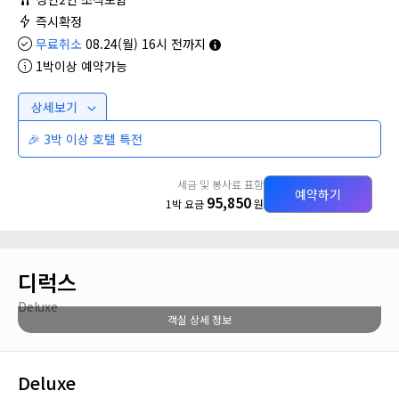
즉시확정
무료취소
08.24(월) 16시 전까지
1박이상 예약가능
상세보기
🎉 3박 이상 호텔 특전
세금 및 봉사료 표함
예약하기
95,850
1박 요금
원
디럭스
Deluxe
객실 상세 정보
Deluxe