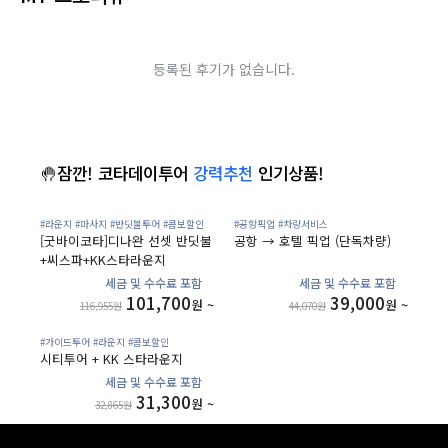
등록된 후기가 없습니다.
🤚잠깐! 코타데이투어
강력추천
인기상품!
#라운지
#마사지
#반딧불투어
#콤보할인
#공항픽업
#차량서비스
[굿바이코타]디나완 선셋 반딧불
공항 → 호텔 픽업 (단독차량)
+씨스파+KK스타라운지
101,700
39,000
원 ~
원 ~
116,955원
44,070원
#가이드투어
#라운지
#콤보할인
시티투어 + KK 스타라운지
31,300
원 ~
32,865원