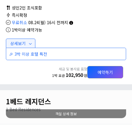
성인2인 조식포함
즉시확정
무료취소
08.24(월) 16시 전까지
1박이상 예약가능
상세보기
🎉 3박 이상 호텔 특전
세금 및 봉사료 표함
예약하기
102,950
1박 요금
원
1베드 레지던스
1 Bed Residences
객실 상세 정보