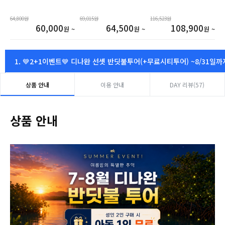
64,800원
69,015원
116,523원
60,000
64,500
108,900
원 ~
원 ~
원 ~
1. 💙2+1이벤트💙 디나완 선셋 반딧불투어(+무료시티투어) ~8/31일까
상품 안내
이용 안내
DAY 리뷰(57)
상품 안내