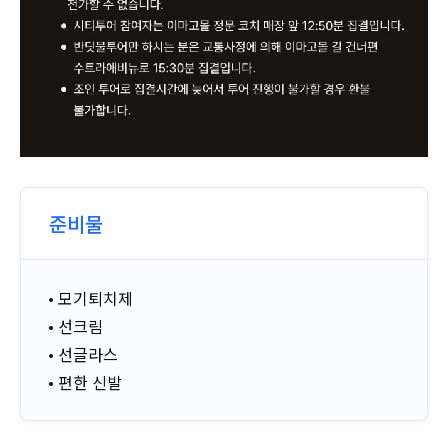
준비물
• 모기퇴치제
• 선크림
• 선글라스
• 편한 신발