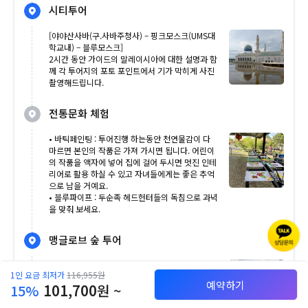
시티투어
[야야산사바(구.사바주청사) – 핑크모스크(UMS대
학교내) – 블루모스크]
2시간 동안 가이드의 말레이시아에 대한 설명과 함
께 각 투어지의 포토 포인트에서 기가 막히게 사진
촬영해드립니다.
전통문화 체험
• 바틱페인팅 : 투어진행 하는동안 천연물감이 다
마르면 본인의 작품은 가져 가시면 됩니다. 어린이
의 작품을 액자에 넣어 집에 걸어 두시면 멋진 인테
리어로 활용 하실 수 있고 자녀들에게는 좋은 추억
으로 남을 거예요.
• 블루파이프 : 두순족 헤드헌터들의 독침으로 과녁
을 맞춰 보세요.
맹글로브 숲 투어
까따말란 배를 타고 가이드의 맹글로브나무에 대한
1인 요금 최저가
116,955원
설명을 들으며 진행됩니다.
예약하기
15%
101,700
원 ~
고요한 강을 따라 들어가다 보면 아마존에 온듯한
착각을 불러 일으킬 것 입니다. 일반나무보다 산소