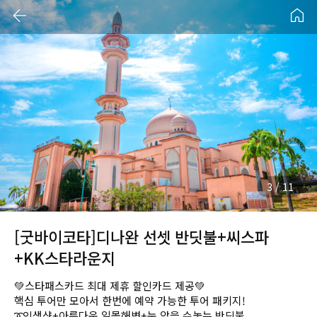
4
/
11
[굿바이코타]디나완 선셋 반딧불+씨스파
+KK스타라운지
💚스타패스카드 최대 제휴 할인카드 제공💚
핵심 투어만 모아서 한번에 예약 가능한 투어 패키지!
➰인생샷+아름다운 일몰해변+눈 앞을 수놓는 반딧불